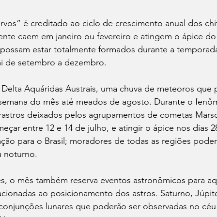
os” é creditado ao ciclo de crescimento anual dos chif
nte caem em janeiro ou fevereiro e atingem o ápice do
 possam estar totalmente formados durante a temporad
ai de setembro a dezembro.
a Delta Aquáridas Austrais, uma chuva de meteoros que 
 semana do mês até meados de agosto. Durante o fenôm
 rastros deixados pelos agrupamentos de cometas Marsd
ar entre 12 e 14 de julho, e atingir o ápice nos dias 2
ação para o Brasil; moradores de todas as regiões poder
u noturno.
s, o mês também reserva eventos astronômicos para aq
cionadas ao posicionamento dos astros. Saturno, Júpite
 conjunções lunares que poderão ser observadas no céu