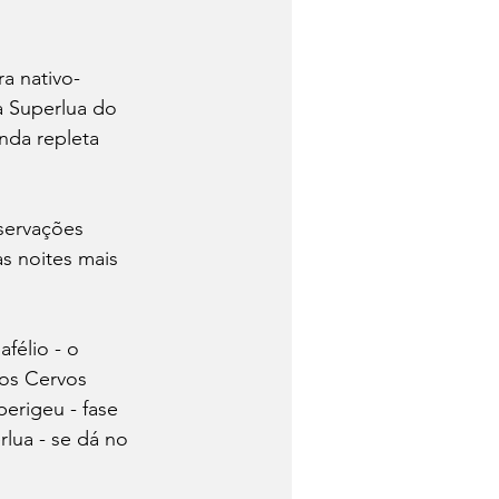
a nativo-
a Superlua do 
nda repleta 
servações 
s noites mais 
félio - o 
dos Cervos 
perigeu - fase 
rlua - se dá no 