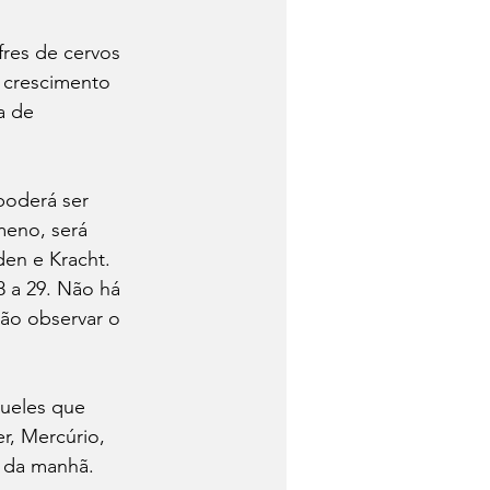
res de cervos 
 crescimento 
a de 
poderá ser 
eno, será 
en e Kracht. 
8 a 29. Não há 
ão observar o 
ueles que 
r, Mercúrio, 
 da manhã. 