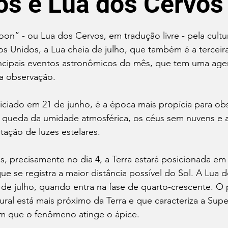
os e Lua dos Cervos
de 5 estrelas.
on” - ou Lua dos Cervos, em tradução livre - pela cultur
s Unidos, a Lua cheia de julho, que também é a terceir
ncipais eventos astronômicos do mês, que tem uma age
da observação.
niciado em 21 de junho, é a época mais propícia para ob
queda da umidade atmosférica, os céus sem nuvens e a
ptação de luzes estelares.
 precisamente no dia 4, a Terra estará posicionada em a
e se registra a maior distância possível do Sol. A Lua 
 6 de julho, quando entra na fase de quarto-crescente. O 
ural está mais próximo da Terra e que caracteriza a Supe
 em que o fenômeno atinge o ápice.