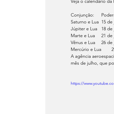
Veja o calendário da
Conjunçã
Saturno e Lua	
Júpiter e Lua	
Marte e Lua	2
Vênus e Lua	2
Me
A agência aeroespac
mês de julho, que pod
https://www.youtube.