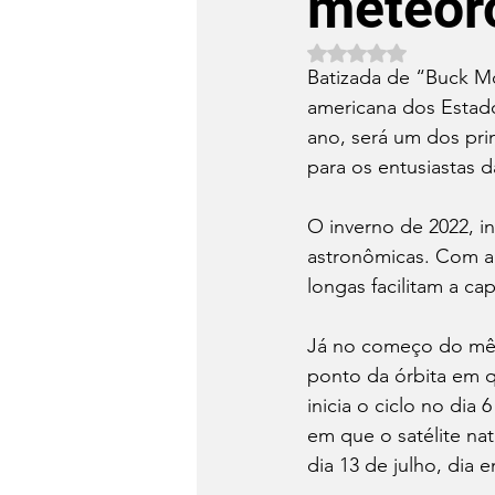
meteor
Avaliado com NaN 
Batizada de “Buck Mo
americana dos Estado
ano, será um dos pri
para os entusiastas 
O inverno de 2022, i
astronômicas. Com a 
longas facilitam a ca
Já no começo do mês,
ponto da órbita em qu
inicia o ciclo no dia
em que o satélite nat
dia 13 de julho, dia