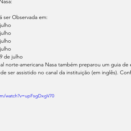
 Nasa:
o:	Poderá ser Observada em:
15 de julho
18 de julho
1 de julho
6 de julho
rcúrio e Lua	29 de julho
ial norte-americana Nasa também preparou um guia de e
e ser assistido no canal da instituição (em inglês). Conf
com/watch?v=upFsgDxgV70