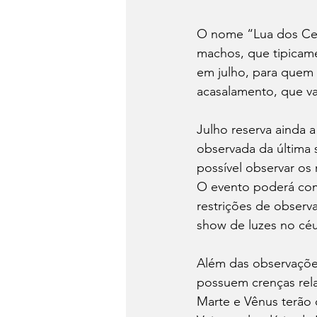
O nome “Lua dos Cerv
machos, que tipicame
em julho, para quem
acasalamento, que v
Julho reserva ainda 
observada da última
possível observar os
O evento poderá começ
restrições de observ
show de luzes no cé
Além das observaçõe
possuem crenças rela
Marte e Vênus terão