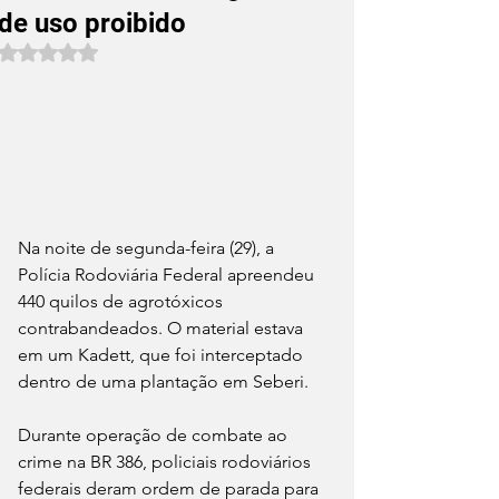
de uso proibido
Avaliado com NaN de 5 estrelas.
Na noite de segunda-feira (29), a 
Polícia Rodoviária Federal apreendeu 
440 quilos de agrotóxicos 
contrabandeados. O material estava 
em um Kadett, que foi interceptado 
dentro de uma plantação em Seberi.
Durante operação de combate ao 
crime na BR 386, policiais rodoviários 
federais deram ordem de parada para 