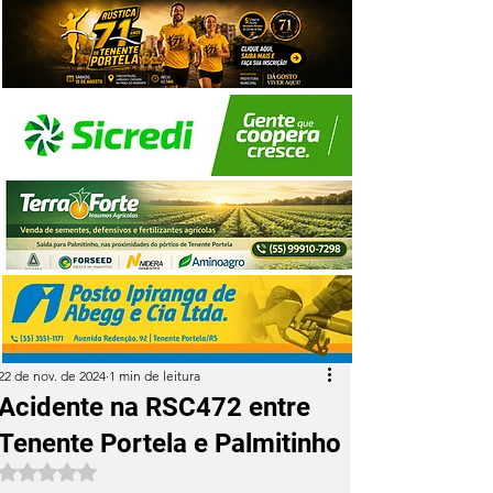
22 de nov. de 2024
1 min de leitura
Acidente na RSC472 entre
Tenente Portela e Palmitinho
Avaliado com NaN de 5 estrelas.