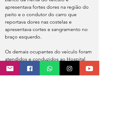
apresentava fortes dores na região do 
peito e o condutor do carro que 
reportava dores nas costelas e 
apresentava cortes e sangramento no 
braço esquerdo.
Os demais ocupantes do veículo foram 
atendidos e conduzidos ao Hospital 
pela equipe do SAMU.
O condutor do caminhão não se feriu. 