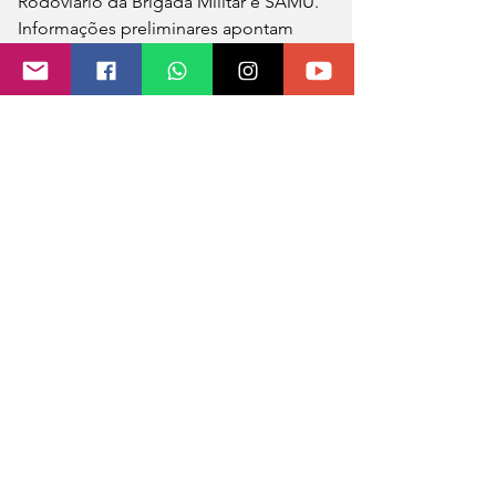
Rodoviário da Brigada Militar e SAMU. 
Informações preliminares apontam 
que ele teria sofrido ferimentos na 
perna, mas ainda não há confirmação 
oficial sobre o seu estado de saúde.
A ocorrência segue em atendimento e 
a remoção dos veículos deverá 
demandar várias horas, em razão da 
carreta tombada e da carga espalhada 
sobre a pista.
Fonte e fotos: Sandro Medeiros - 
Portela Online