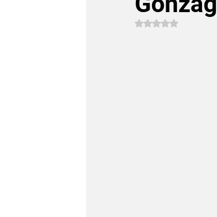
Gonzag
Avaliado com NaN 