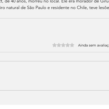
, de 40 anos, morreu no local. Ele era morador de Giru
iro natural de São Paulo e residente no Chile, teve lesõe
Avaliado com 0 de 5 estrelas.
Ainda sem avalia