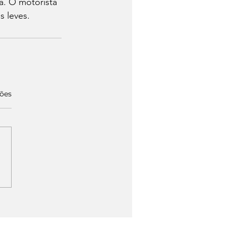
á. O motorista 
s leves.
ções