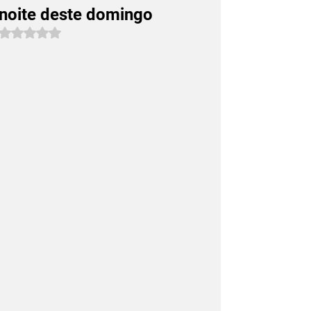
noite deste domingo
Avaliado com NaN de 5 estrelas.