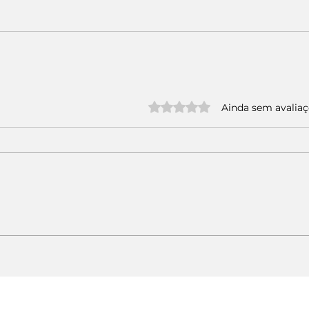
Avaliado com 0 de 5 estrelas.
Ainda sem avalia