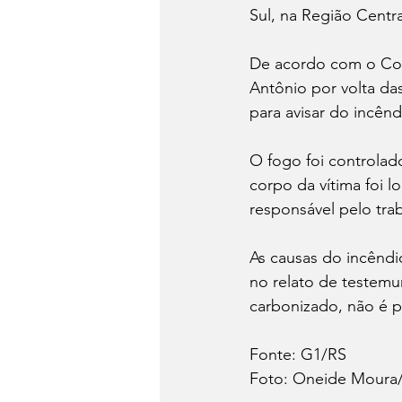
Sul, na Região Centra
De acordo com o Cor
Antônio por volta da
para avisar do incênd
O fogo foi controlad
corpo da vítima foi l
responsável pelo trab
As causas do incêndio
no relato de testem
carbonizado, não é p
Fonte: G1/RS
Foto: Oneide Moura