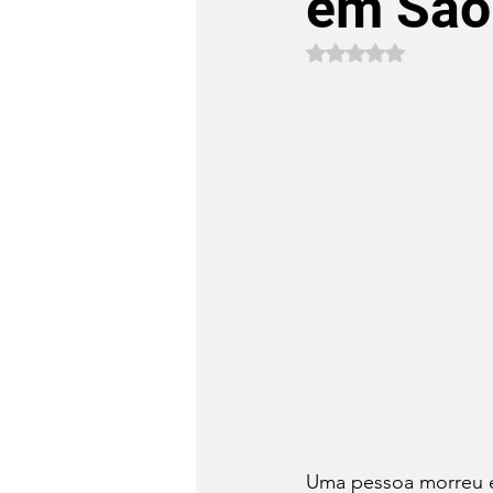
em São
Avaliado com NaN 
Uma pessoa morreu e