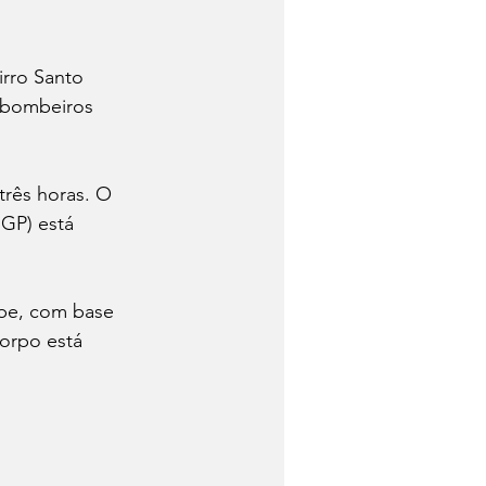
rro Santo 
 bombeiros 
três horas. O 
IGP) está 
abe, com base 
orpo está 