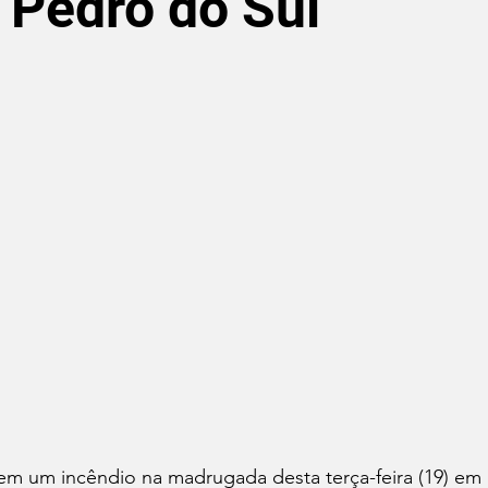
 Pedro do Sul
de 5 estrelas.
m um incêndio na madrugada desta terça-feira (19) em