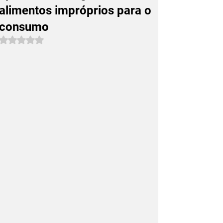
alimentos impróprios para o
consumo
Avaliado com NaN de 5 estrelas.