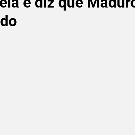
la e diz que Maduro
ado
de 5 estrelas.