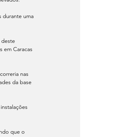
s durante uma 
 deste 
s em Caracas 
correria nas 
dades da base 
instalações 
ando que o 