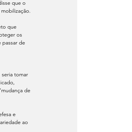
disse que o 
 mobilização.
eto que 
oteger os 
e passar de 
seria tomar 
icado, 
 “mudança de 
efesa e 
ariedade ao 