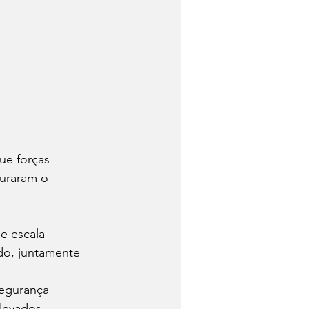
ue forças 
uraram o 
e escala 
do, juntamente 
egurança 
levados.