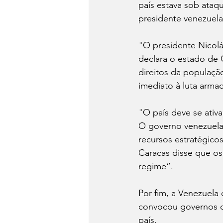
país estava sob ataq
presidente venezuelan
"O presidente Nicol
declara o estado de 
direitos da populaçã
imediato à luta armad
"O país deve se ativa
O governo venezuelan
recursos estratégico
Caracas disse que o
regime”.
Por fim, a Venezuela 
convocou governos da
país.