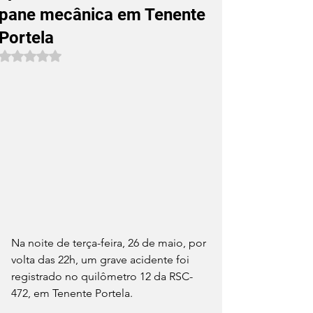
pane mecânica em Tenente
Portela
Avaliado com NaN de 5 estrelas.
Na noite de terça-feira, 26 de maio, por 
volta das 22h, um grave acidente foi 
registrado no quilômetro 12 da RSC-
472, em Tenente Portela.