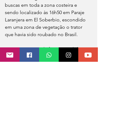
buscas em toda a zona costeira e 
sendo localizado às 16h50 em Paraje 
Laranjera em El Soberbio, escondido 
em uma zona de vegetação o trator 
que havia sido roubado no Brasil.
A máquina agrícola foi apreendida e 
será colocada à disposição do Tribunal 
de Instrução n° 3 de São Vicente para 
continuar os procedimentos de rigor e 
após os trâmites legais a devolução 
aos proprietários.
Fonte: MB Notícias
Foto: Policia Missiones