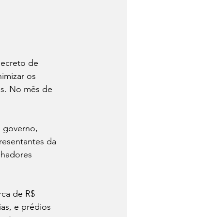
decreto de 
imizar os 
as. No mês de 
e governo, 
presentantes da 
lhadores 
rca de R$ 
as, e prédios 