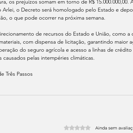
tura, os prejuízos somam em torno de R$ 15.000.000,00. 
to Arlei, o Decreto será homologado pelo Estado e depoi
ão, o que pode ocorrer na próxima semana.  
 direcionamento de recursos do Estado e União, como a 
ateriais, com dispensa de licitação, garantindo maior a
eração do seguro agrícola e acesso a linhas de crédito 
s causados pelas intempéries climáticas.
de Três Passos 
Avaliado com 0 de 5 estrelas.
Ainda sem avalia