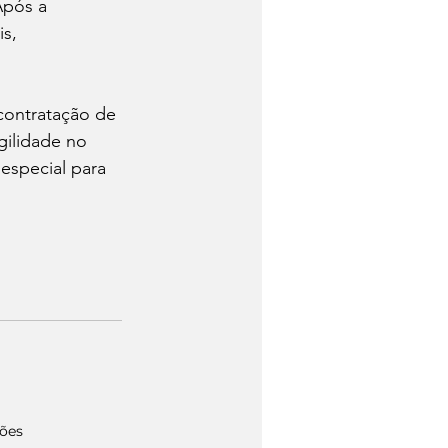
Após a 
s, 
contratação de 
gilidade no 
especial para 
ções