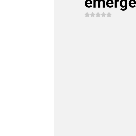
emergê
Avaliado com NaN 