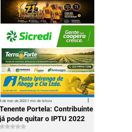
8 de mar. de 2022
1 min de leitura
Tenente Portela: Contribuinte
já pode quitar o IPTU 2022
Avaliado com NaN de 5 estrelas.