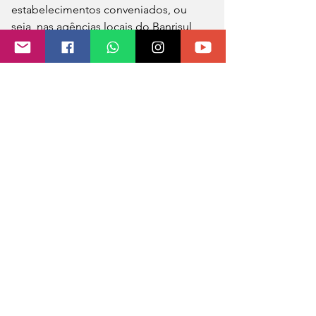
estabelecimentos conveniados, ou 
seja, nas agências locais do Banrisul, 
da Caixa, do Banco do Brasil, da Cresol 
ou da Sicoob.
Para incentivar o contribuinte, a 
Prefeitura lançou a campanha “IPTU 
QUE TU VÊ”. A ideia é mostrar para a 
população que o imposto recolhido 
retorna em benefícios. “Você contribui, 
as obras acontecem, os serviços 
melhoram e a cidade cresce”, destaca 
a publicidade oficial.
Assessoria de Comunicação | Prefeitura 
de Tenente Portela