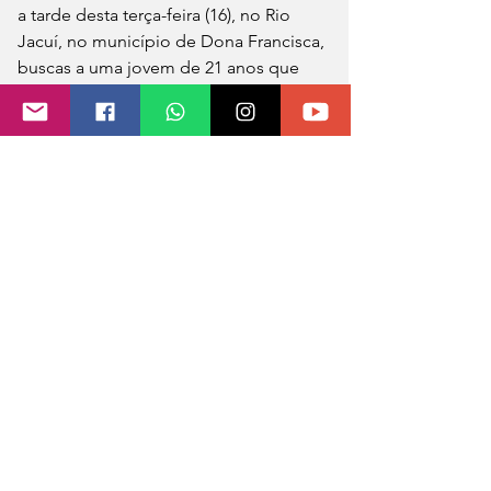
a tarde desta terça-feira (16), no Rio 
Jacuí, no município de Dona Francisca, 
buscas a uma jovem de 21 anos que 
caiu no curso hídrico. Roberta dos Reis 
Costantin é técnica em Química e atua 
na Fepam desde outubro de 2024. A 
analista realizava, com outros dois 
colegas, coleta para análise da água no 
rio quando se desequilibrou e caiu. A 
Fepam está dando todo o suporte aos 
familiares e auxiliando os bombeiros 
para facilitar as buscas."
Fonte: GZH
Foto: Corpo de Bombeiros / 
Divulgação