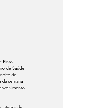
e Pinto 
rio de Saúde 
 noite de 
ra da semana 
envolvimento 
 interior de 