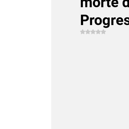
morte d
Progres
Avaliado com NaN 