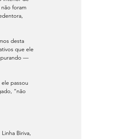
 não foram 
edentora, 
amos desta 
tivos que ele 
 apurando — 
 ele passou 
gado, “não 
Linha Biriva, 