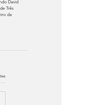
indo David 
 de Três 
ntro da 
ções