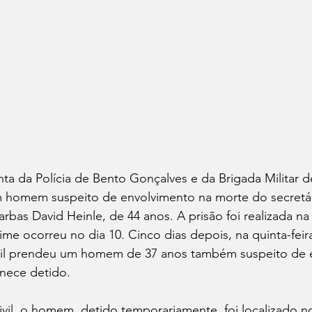
a da Polícia de Bento Gonçalves e da Brigada Militar d
 homem suspeito de envolvimento na morte do secretá
bas David Heinle, de 44 anos. A prisão foi realizada na
crime ocorreu no dia 10. Cinco dias depois, na quinta-fei
Civil prendeu um homem de 37 anos também suspeito de 
nece detido.
vil, o homem, detido temporariamente, foi localizado no