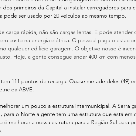
m dos primeiros da Capital a instalar carregadores para ca
ma pode ser usado por 20 veículos ao mesmo tempo.
 carga rápida, não são cargas lentas. E pode atender o
 tem custo na energia elétrica. O pessoal paga o estaci
mo qualquer edifício garagem. O objetivo nosso é incent
custo. Hoje, a gente consegue andar 400 km com menos
 tem 111 pontos de recarga. Quase metade deles (49) e
etric da ABVE.
elhorar um pouco a estrutura intermunicipal. A Serra ga
em, para o Norte a gente tem uma estrutura que está em 
o é melhorar a nossa estrutura para a Região Sul para p
.