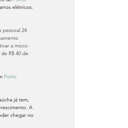
rros elétricos. 
 pessoal 24 
onamento 
ivar a micro-
 de R$ 40 de 
m 
Porto 
úcha já tem, 
crescimento. A 
oder chegar no 