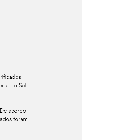
rificados 
nde do Sul 
 De acordo 
icados foram 