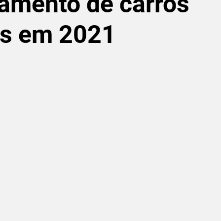
amento de carros
os em 2021
de 5 estrelas.