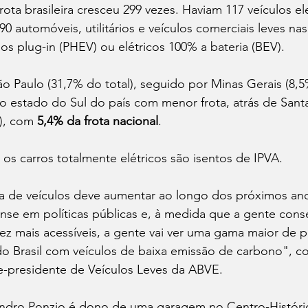
rota brasileira cresceu 299 vezes. Haviam 117 veículos el
90 automóveis, utilitários e veículos comerciais leves nas
dos plug-in (PHEV) ou elétricos 100% a bateria (BEV).
o Paulo (31,7% do total), seguido por Minas Gerais (8,5
 o estado do Sul do país com menor frota, atrás de Santa
), com 
5,4% da frota nacional
.
, os carros totalmente elétricos são isentos de IPVA.
ta de veículos deve aumentar ao longo dos próximos ano
nse em políticas públicas e, à medida que a gente conse
vez mais acessíveis, a gente vai ver uma gama maior de 
 do Brasil com veículos de baixa emissão de carbono", co
e-presidente de Veículos Leves da ABVE.
ndro Ponzio é dono de uma garagem no Centro-Históri