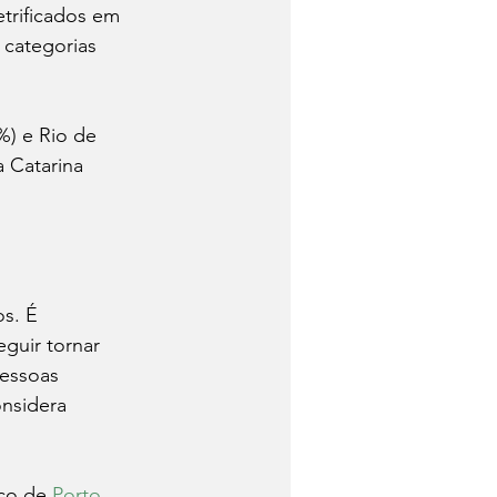
etrificados em 
 categorias 
%) e Rio de 
 Catarina 
s. É 
guir tornar 
pessoas 
nsidera 
co de 
Porto 