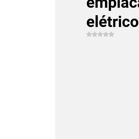
emplac
elétric
Avaliado com NaN 