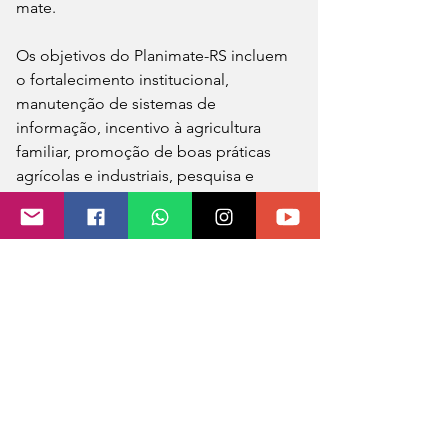
mate.
Os objetivos do Planimate-RS incluem 
o fortalecimento institucional, 
manutenção de sistemas de 
informação, incentivo à agricultura 
familiar, promoção de boas práticas 
agrícolas e industriais, pesquisa e 
inovação, fomento ao consumo da 
erva-mate, desenvolvimento de 
mercados interno e externo, além da 
captação de recursos para o setor.
A gestão do plano será feita por três 
comitês: Desenvolvimento, Cultura e 
Institucional, cada um com 
representantes de instituições ligadas 
à cadeia produtiva. O decreto prevê 
ainda revisões periódicas do plano, 