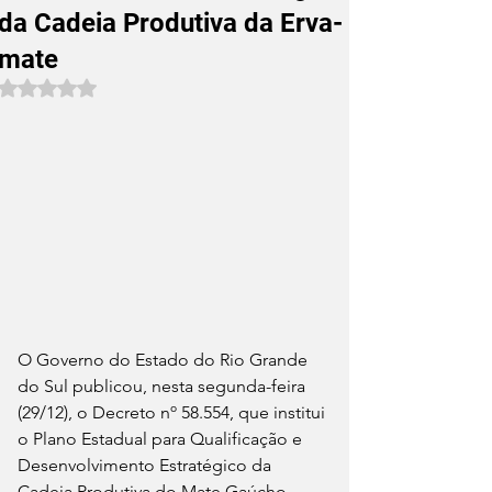
da Cadeia Produtiva da Erva-
mate
Avaliado com NaN de 5 estrelas.
O Governo do Estado do Rio Grande 
do Sul publicou, nesta segunda-feira 
(29/12), o Decreto nº 58.554, que institui 
o Plano Estadual para Qualificação e 
Desenvolvimento Estratégico da 
Cadeia Produtiva do Mate Gaúcho – 