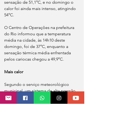
sensação de 51,1°C, e no domingo o 
calor foi ainda mais intenso, atingindo 
54°C. 
O Centro de Operações na prefeitura 
do Rio informou que a temperatura 
média na cidade, às 14h10 deste 
domingo, foi de 37°C, enquanto a 
sensação térmica média enfrentada 
pelos cariocas chegou a 49,9°C.
Mais calor
Segundo o serviço meteorológico 
municipal, um sistema de alta pressão 
está posicionado na atmosfera de 
modo a propiciar temperaturas tão 
altas na cidade, o que também 
favorece pancadas de chuva no fim do 