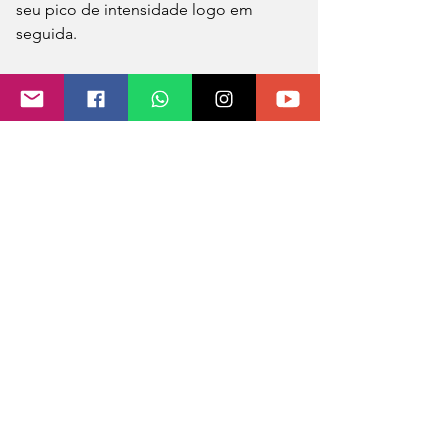
seu pico de intensidade logo em 
seguida.
O vento ultrapassou os 70 km/h, o que 
é considerado uma situação de 
emergência.
A residência atingida pelo vento fica 
na Av Ijui, centro. O telhado  da casa 
foi arrancado com a força do vento, e 
jogado sobre a residência 
vizinha,trazendo danos materiais para 
os moradores que tiveram que lidar 
com a situação inesperada, ninguém 
ficou ferido.
Fonte: Rádio Líder
Fotos: P/ Rádio líder