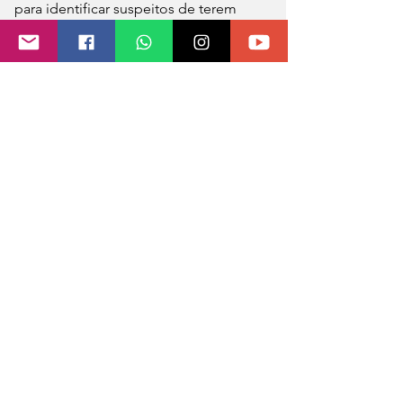
para identificar suspeitos de terem 
cometido o crime”, explica o 
delegado Félix Rafanhin.
A Polícia Civil informou que Andreia 
saiu de casa durante a madrugada de 
domingo e, mais tarde, enviou 
mensagem avisando que iria até uma 
barragem, local próximo da rodovia. A 
família só teve notícias dela novamente 
quando a polícia entrou em contato 
para informar da morte.
Fonte G1 RS 
Foto: PRF 