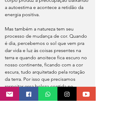
corpo produz a preocupação baixando 
a autoestima e acontece a retidão da 
energia positiva. 
Mas também a natureza tem seu 
processo de mudança de cor. Quando 
é dia, percebemos o sol que vem pra 
dar vida e luz às coisas presentes na 
terra e quando anoitece fica escuro no 
nosso continente, ficando com a cor 
escura, tudo arquitetado pela rotação 
da terra. Por isso que precisamos 
respeitar essa beleza contida no 
universo, não manchar a vida com 
escuridão do desmatamento, poluição 
e substituição das coisas naturais pela 
criação artificial, levando ao 
empobrecimento da pureza do solo, 
água e ar. 