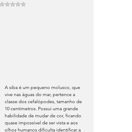
Avaliado com NaN de 5 estrelas.
A siba é um pequeno molusco, que 
vive nas águas do mar, pertence a 
classe dos cefalópodes, tamanho de 
10 centímetros. Possui uma grande 
habilidade de mudar de cor, ficando 
quase impossível de ser vista e aos 
olhos humanos dificulta identificar a 