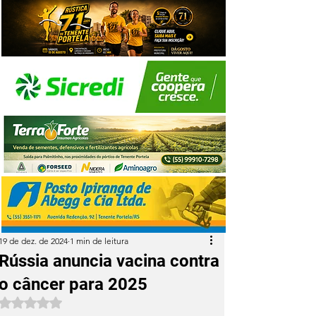
19 de dez. de 2024
1 min de leitura
Rússia anuncia vacina contra
o câncer para 2025
Avaliado com NaN de 5 estrelas.