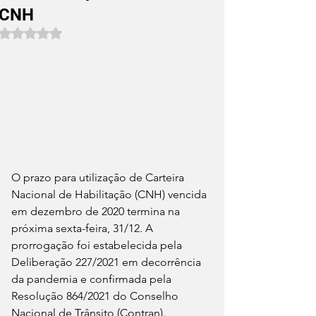
CNH
Avaliado com NaN de 5 estrelas.
O prazo para utilização de Carteira 
Nacional de Habilitação (CNH) vencida 
em dezembro de 2020 termina na 
próxima sexta-feira, 31/12. A 
prorrogação foi estabelecida pela 
Deliberação 227/2021 em decorrência 
da pandemia e confirmada pela 
Resolução 864/2021 do Conselho 
Nacional de Trânsito (Contran).