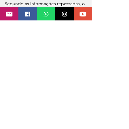
Segundo as informações repassadas, o 
morador teria colocado fogo em 
papéis na churrasqueira. Devido à 
forma como os tijolos estavam 
posicionados na estrutura, as chamas 
acabaram atingindo parte da cobertura 
do prédio, ocasionando o princípio de 
incêndio.
Os bombeiros realizaram o trabalho de 
rescaldo na área atingida, evitando 
novos focos e garantindo a segurança 
da edificação.
Apesar do susto, ninguém ficou ferido.