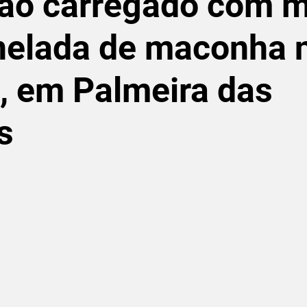
ão carregado com m
nelada de maconha 
, em Palmeira das
s
de 5 estrelas.