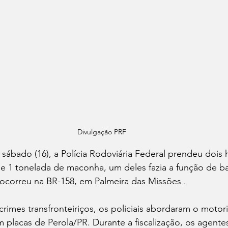
Divulgação PRF
ábado (16), a Polícia Rodoviária Federal prendeu dois
e 1 tonelada de maconha, um deles fazia a função de b
correu na BR-158, em Palmeira das Missões . 
rimes transfronteiriços, os policiais abordaram o motor
placas de Perola/PR. Durante a fiscalização, os agentes