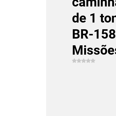
caminh
de 1 to
BR-158
Missõe
Avaliado com NaN 