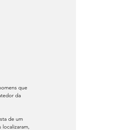
 homens que 
atedor da 
ista de um 
 localizaram, 