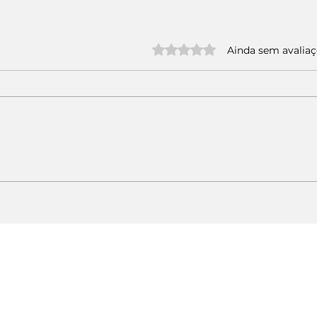
Avaliado com 0 de 5 estrelas.
Ainda sem avalia