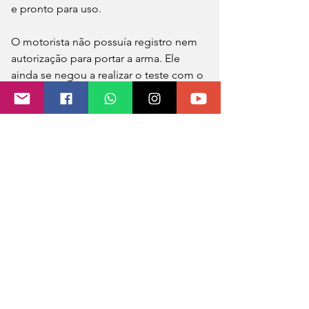
e pronto para uso.
O motorista não possuía registro nem 
autorização para portar a arma. Ele 
ainda se negou a realizar o teste com o 
bafômetro e admitiu que havia 
ingerido bebida alcoólica. 
O homem foi autuado e preso em 
flagrante, sendo conduzido à polícia 
judiciária.
PRF 
0.0 / 5 (0)
Comentários