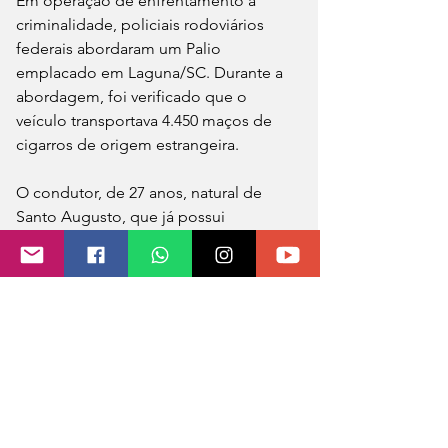
Em operação de enfrentamento à 
criminalidade, policiais rodoviários 
federais abordaram um Palio 
emplacado em Laguna/SC. Durante a 
abordagem, foi verificado que o 
veículo transportava 4.450 maços de 
cigarros de origem estrangeira. 
O condutor, de 27 anos, natural de 
Santo Augusto, que já possui 
antecedentes criminais por tráfico de 
drogas e adulteração de sinal 
identificador de veículos, foi preso em 
flagrante. O passageiro, um menor de 
17 anos, foi encaminhado a Policia 
Civil, juntamente com o carregamento 
de cigarros e o veículo apreendido.
PRF