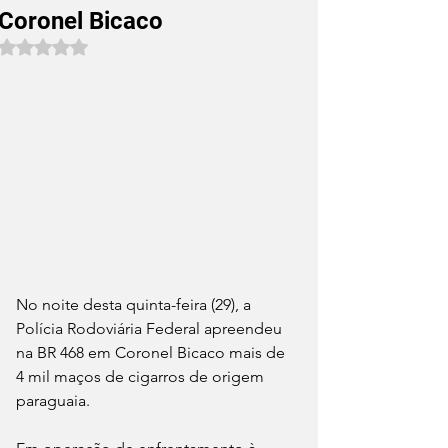
Coronel Bicaco
Avaliado com NaN de 5 estrelas.
No noite desta quinta-feira (29), a 
Polícia Rodoviária Federal apreendeu 
na BR 468 em Coronel Bicaco mais de 
4 mil maços de cigarros de origem 
paraguaia.