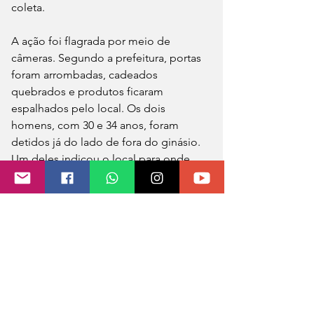
coleta.
A ação foi flagrada por meio de 
câmeras. Segundo a prefeitura, portas 
foram arrombadas, cadeados 
quebrados e produtos ficaram 
espalhados pelo local. Os dois 
homens, com 30 e 34 anos, foram 
detidos já do lado de fora do ginásio. 
Um deles indicou o local para onde 
estavam sendo levados os produtos 
furtados.
Foram recuperadas duas mochilas com 
alimentos variados, três cestas básicas, 
uma caixa de leite com 12 unidades de 
1 litro, uma caixa de achocolatado com 
27 unidades de 200 mililitros e um 
pacote com 5 quilos de arroz. Os 