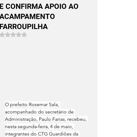
E CONFIRMA APOIO AO
ACAMPAMENTO
FARROUPILHA
Avaliado com NaN de 5 estrelas.
O prefeito Rosemar Sala, 
acompanhado do secretário de 
Administração, Paulo Farias, recebeu, 
nesta segunda-feira, 4 de maio, 
integrantes do CTG Guardiões da 