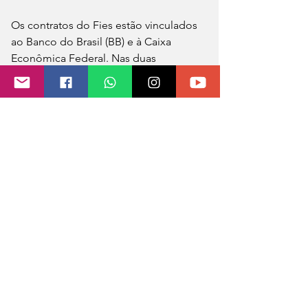
Os contratos do Fies estão vinculados 
ao Banco do Brasil (BB) e à Caixa 
Econômica Federal. Nas duas 
instituições financeiras, os estudantes 
poderão realizar todo o procedimento 
de renegociação da dívida por meio 
digital. 
Na Caixa, por exemplo, cuja dívida 
média é de R$ 35 mil, o interessado já 
pode consultar via internet e verificar 
se pode ou não pedir a renegociação 
e qual desconto e parcelamento 
poderá ter.
Depois da abertura do período de 
adesões, em 7 de março, e após 
confirmar seu enquadramento nas 