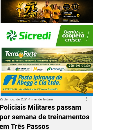
25 de nov. de 2021
1 min de leitura
Policiais Militares passam
por semana de treinamentos
em Três Passos