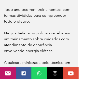
Todo ano ocorrem treinamentos, com 
turmas divididas para compreender 
todo o efetivo. 
Na quarta-feira os policiais receberam 
um treinamento sobre cuidados com 
atendimento de ocorrência 
envolvendo energia elétrica. 
A palestra ministrada pelo técnico em 
segurança do trabalho Jair, da RGE, 
procurou mostrar a importância os 
perigos que podem estar envolvidos 
em ocorrências com descargas 
elétricas. 
O Comando do 7ºBPM agradece a 
parceria com a RGE, através do seu 