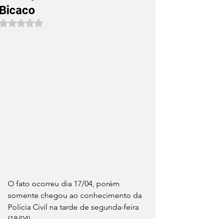
Bicaco
Avaliado com NaN de 5 estrelas.
O fato ocorreu dia 17/04, porém 
somente chegou ao conhecimento da 
Polícia Civil na tarde de segunda-feira 
(18/04).