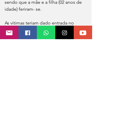
sendo que a mãe e a filha (02 anos de 
idade) feriram- se. 
As vítimas teriam dado entrada no 
hospital de Coronel Bicaco e, na 
sequência, removidas para o hospital 
da cidade de Tenente Portela. A 
criança entrou em óbito no ambiente 
hospitalar e a mãe, em estado grave, 
seguia internada na UTI.
Diante das informações, instaurou-se 
inquérito policial para apurar os fatos. 
O delegado William Garcez, 
responsável pelo caso, disse que será 
investigado as circunstâncias do 
incêndio/explosão, bem como a razão 
pela qual os hospitais não 
comunicaram o fato à Polícia Civil.