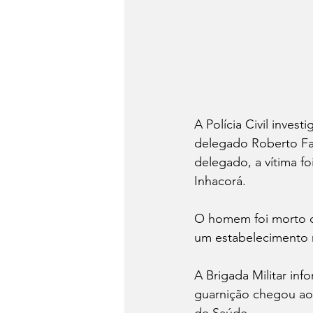
A Polícia Civil inve
delegado Roberto Fa
delegado, a vítima f
Inhacorá. 
O homem foi morto c
um estabelecimento 
A Brigada Militar in
guarnição chegou ao 
de Saúde.