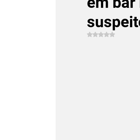
em bar 
suspeit
Avaliado com NaN 