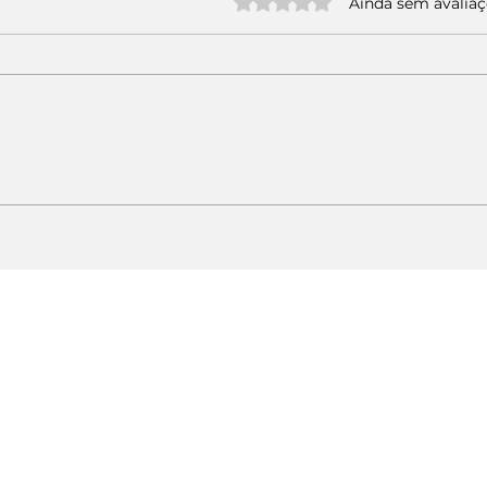
Avaliado com 0 de 5 estrelas.
Ainda sem avalia