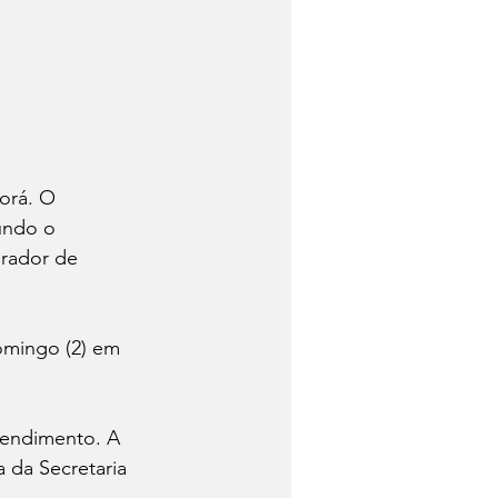
orá. O 
undo o 
orador de 
omingo (2) em 
tendimento. A 
 da Secretaria 