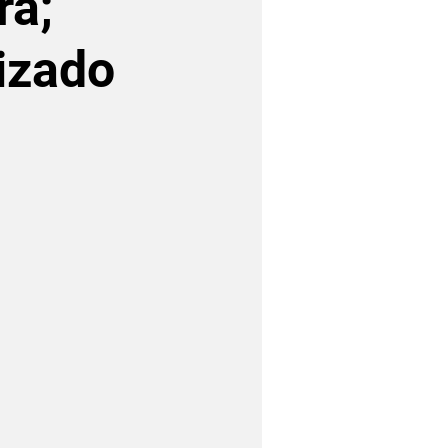
rá;
lizado