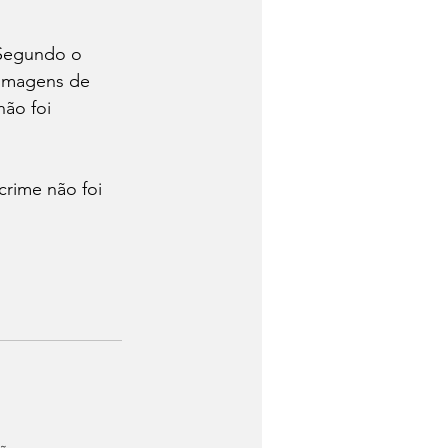
. Segundo o 
 imagens de 
ão foi 
rime não foi 