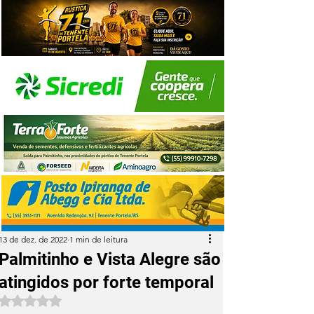
13 de dez. de 2022
1 min de leitura
Palmitinho e Vista Alegre são
atingidos por forte temporal
Avaliado com NaN de 5 estrelas.