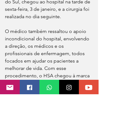
do Sul, chegou ao hospital na tarde de 
sexta-feira, 3 de janeiro, e a cirurgia foi 
realizada no dia seguinte.
O médico também ressaltou o apoio 
incondicional do hospital, envolvendo 
a direção, os médicos e os 
profissionais de enfermagem, todos 
focados em ajudar os pacientes a 
melhorar de vida. Com esse 
procedimento, o HSA chegou à marca 
de 24 transplantes. “O Hospital Santo 
Antônio, por meio da equipe de 
enfermagem, da direção e da 
administração, realizou um trabalho 
excelente para viabilizar mais esta 
cirurgia. Espero que seja a primeira de 
muitas em 2025”, afirmou Correia.