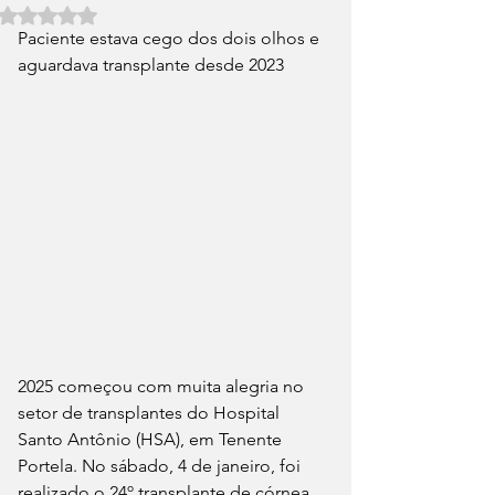
Avaliado com NaN de 5 estrelas.
Paciente estava cego dos dois olhos e 
aguardava transplante desde 2023
2025 começou com muita alegria no 
setor de transplantes do Hospital 
Santo Antônio (HSA), em Tenente 
Portela. No sábado, 4 de janeiro, foi 
realizado o 24º transplante de córnea, 