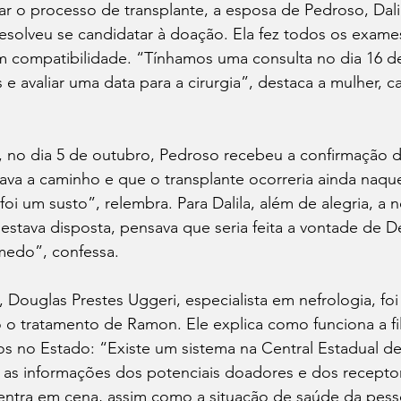
rar o processo de transplante, a esposa de Pedroso, Dali
esolveu se candidatar à doação. Ela fez todos os exame
m compatibilidade. “Tínhamos uma consulta no dia 16 d
 e avaliar uma data para a cirurgia”, destaca a mulher, 
o, no dia 5 de outubro, Pedroso recebeu a confirmação 
ava a caminho e que o transplante ocorreria ainda naque
oi um susto”, relembra. Para Dalila, além de alegria, a no
 estava disposta, pensava que seria feita a vontade de D
edo”, confessa.
 Douglas Prestes Uggeri, especialista em nefrologia, fo
 o tratamento de Ramon. Ele explica como funciona a fil
os no Estado: “Existe um sistema na Central Estadual de
as informações dos potenciais doadores e dos receptore
 entra em cena, assim como a situação de saúde da pess