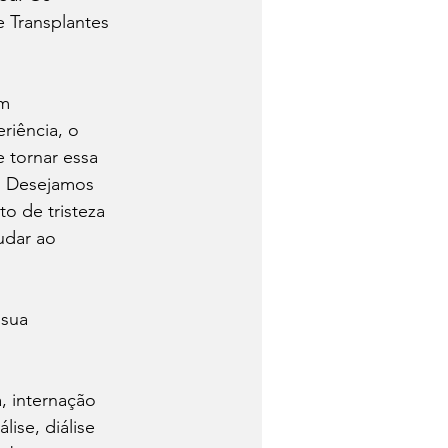
 Transplantes 
m 
iência, o 
 tornar essa 
. Desejamos 
 de tristeza 
udar ao 
sua 
, internação 
ise, diálise 