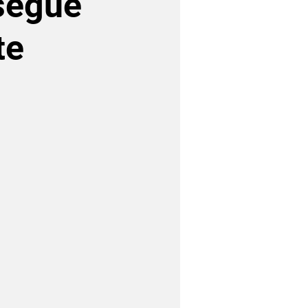
segue
te