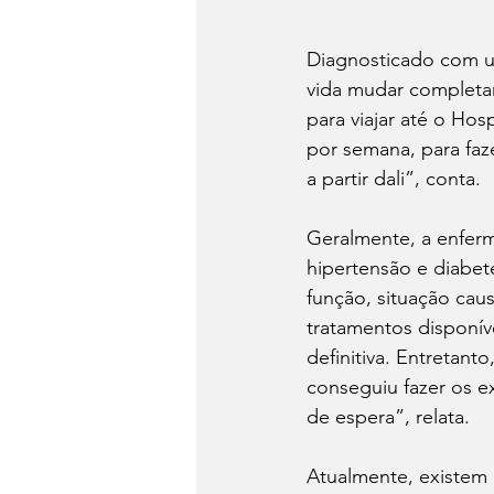
Diagnosticado com um
vida mudar completam
para viajar até o Hosp
por semana, para faz
a partir dali”, conta.
Geralmente, a enfer
hipertensão e diabet
função, situação cau
tratamentos disponívei
definitiva. Entretan
conseguiu fazer os ex
de espera”, relata.
Atualmente, existem d