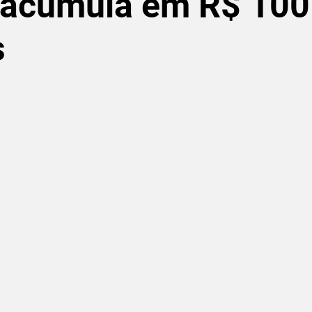
 acumula em R$ 100
s
de 5 estrelas.