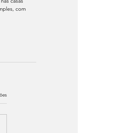
 nas casas 
imples, com 
ções