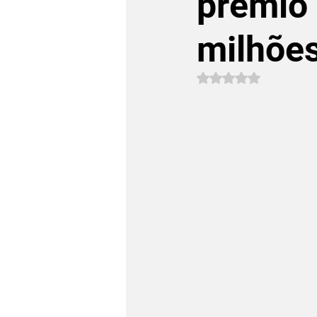
prêmio
milhõe
Avaliado com NaN 