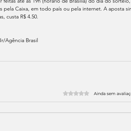
feitas até as 19h (horário de Brasília) do dia do sorteio,
s pela Caixa, em todo país ou pela internet. A aposta s
s, custa R$ 4.50.
 
r/Agência Brasil 
Avaliado com 0 de 5 estrelas.
Ainda sem avalia