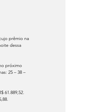
cujo prêmio na 
noite dessa 
 no próximo 
as: 25 – 38 – 
$ 61.889,52. 
5,88.