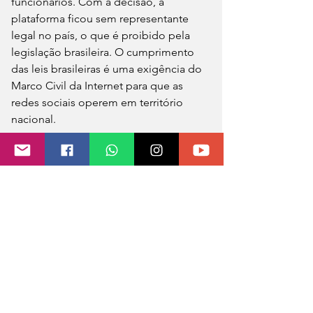
funcionários. Com a decisão, a 
plataforma ficou sem representante 
legal no país, o que é proibido pela 
legislação brasileira. O cumprimento 
das leis brasileiras é uma exigência do 
Marco Civil da Internet para que as 
redes sociais operem em território 
nacional.
A nova decisão de Moraes foi 
proferida depois de o X não cumprir 
uma determinação para que 
bloqueasse o perfil do senador Marcos 
do Val (Podemos-ES) e outros alvos de 
inquéritos no Supremo. Após a 
plataforma não cumprir o bloqueio, 
Moraes aumentou de R$ 50 mil para R$ 
200 mil a multa diária aplicada pelo 
descumprimento. 