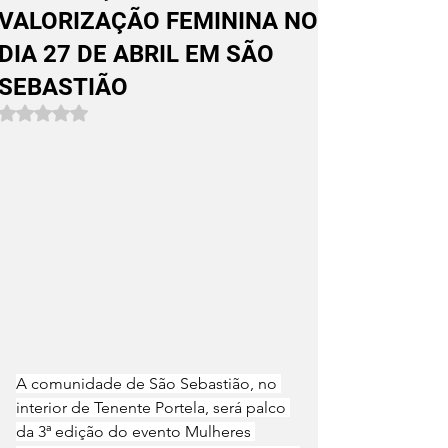
VALORIZAÇÃO FEMININA NO
DIA 27 DE ABRIL EM SÃO
SEBASTIÃO
Avaliado com NaN de 5 estrelas.
A comunidade de São Sebastião, no 
interior de Tenente Portela, será palco 
da 3ª edição do evento Mulheres 