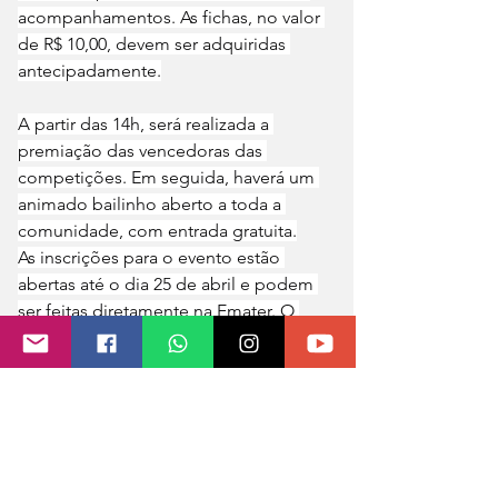
acompanhamentos. As fichas, no valor 
de R$ 10,00, devem ser adquiridas 
antecipadamente.
A partir das 14h, será realizada a 
premiação das vencedoras das 
competições. Em seguida, haverá um 
animado bailinho aberto a toda a 
comunidade, com entrada gratuita.
As inscrições para o evento estão 
abertas até o dia 25 de abril e podem 
ser feitas diretamente na Emater. O 
roteiro dos transportes, que atenderá 
as participantes das localidades do 
interior, será divulgado em breve.
O evento, realizado pela Prefeitura de 
Tenente Portela com apoio da 
Emater/RS-Ascar, reforça o 