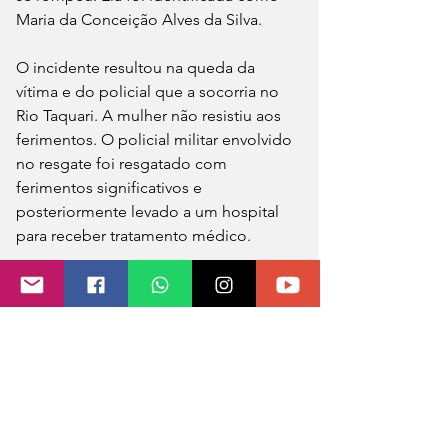
Maria da Conceição Alves da Silva.
O incidente resultou na queda da 
vítima e do policial que a socorria no 
Rio Taquari. A mulher não resistiu aos 
ferimentos. O policial militar envolvido 
no resgate foi resgatado com 
ferimentos significativos e 
posteriormente levado a um hospital 
para receber tratamento médico.
A informação foi confirmada pelo 
Governador Eduardo Leite. Relatos 
apontam que há mais vítimas na 
região, algumas delas levadas pela 
correnteza.
Fonte: Agora no Vale