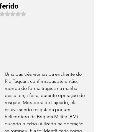
ferido
Avaliado com NaN de 5 estrelas.
Uma das três vítimas da enchente do 
Rio Taquari, confirmadas até então, 
morreu de forma trágica na manhã 
desta terça-feira, durante operação de 
resgate. Moradora de Lajeado, ela 
estava sendo resgatada por um 
helicóptero da Brigada Militar (BM) 
quando o cabo utilizado na operação 
se rompeu. Ela foi identificada como 