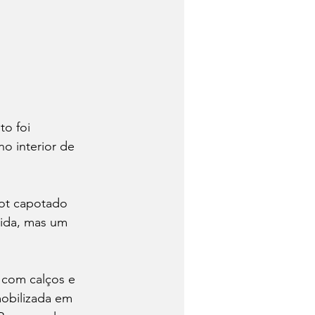
o foi 
no interior de 
ot capotado 
cida, mas um 
o com calços e 
mobilizada em 