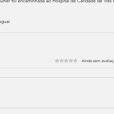
ulher foi encaminhada ao Hospital de Caridade de Três 
uguai
Avaliado com 0 de 5 estrelas.
Ainda sem avalia