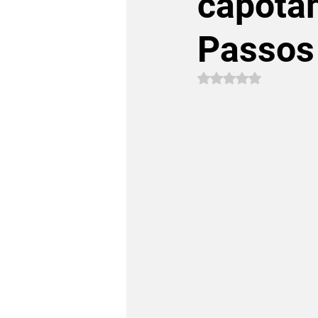
capotam
Passos
Avaliado com NaN 