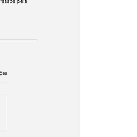
Passos pela 
ções