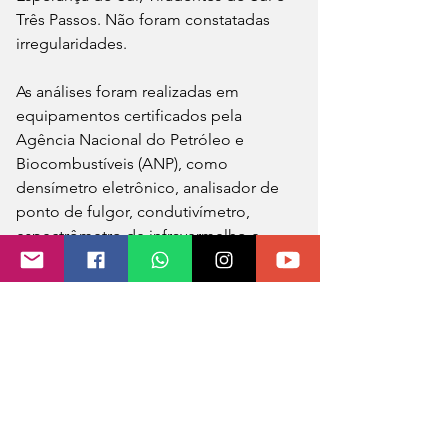
Três Passos. Não foram constatadas 
irregularidades.
As análises foram realizadas em 
equipamentos certificados pela 
Agência Nacional do Petróleo e 
Biocombustíveis (ANP), como 
densímetro eletrônico, analisador de 
ponto de fulgor, condutivímetro, 
espectrômetro de infravermelho e 
provetas.
Participaram da operação a promotora 
de Justiça Michele Taís Dumke Kufner, 
da Promotoria de Justiça de Frederico 
Westphalen, a promotora de Justiça 
Bárbara Bisogno Paz, da Promotoria de 
Justiça de Três Passos, e o promotor 