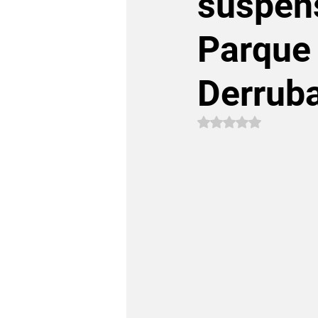
suspens
Parque 
Derrub
Avaliado com NaN 