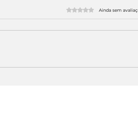
Avaliado com 0 de 5 estrelas.
Ainda sem avalia