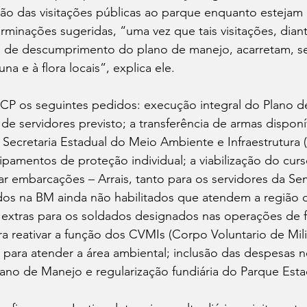
ão das visitações públicas ao parque enquanto estejam
minações sugeridas, “uma vez que tais visitações, dian
o e de descumprimento do plano de manejo, acarretam, 
una e à flora locais”, explica ele.
CP os seguintes pedidos: execução integral do Plano 
e servidores previsto; a transferência de armas disponí
a Secretaria Estadual do Meio Ambiente e Infraestrutura 
pamentos de proteção individual; a viabilização do curs
tar embarcações – Arrais, tanto para os servidores da S
tados na BM ainda não habilitados que atendem a região 
 extras para os soldados designados nas operações de fi
ra reativar a função dos CVMIs (Corpo Voluntario de Milit
 para atender a área ambiental; inclusão das despesas n
no de Manejo e regularização fundiária do Parque Esta