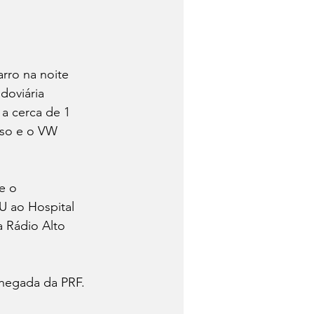
rro na noite 
doviária 
 a cerca de 1 
so e o VW 
e o 
U ao Hospital 
 Rádio Alto 
chegada da PRF.