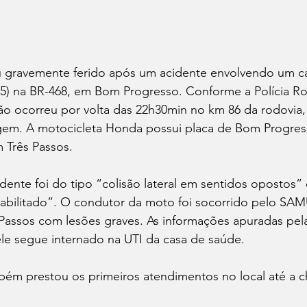
u gravemente ferido após um acidente envolvendo um ca
 (5) na BR-468, em Bom Progresso. Conforme a Polícia Ro
são ocorreu por volta das 22h30min no km 86 da rodovia,
gem. A motocicleta Honda possui placa de Bom Progres
 Três Passos.
ente foi do tipo “colisão lateral em sentidos opostos” 
habilitado”. O condutor da moto foi socorrido pelo SAM
Passos com lesões graves. As informações apuradas pela
le segue internado na UTI da casa de saúde.
mbém prestou os primeiros atendimentos no local até a 