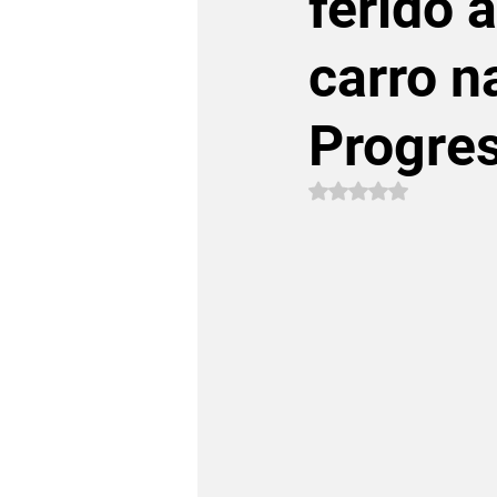
ferido 
carro 
Progre
Avaliado com NaN 