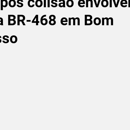
após colisão envolv
na BR-468 em Bom
sso
de 5 estrelas.