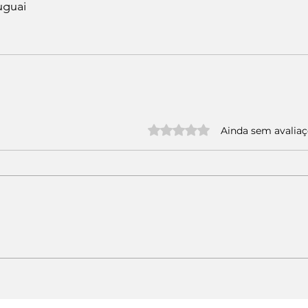
uguai
Avaliado com 0 de 5 estrelas.
Ainda sem avalia