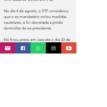
No dia 4 de agosto, o STF considerou 
que o ex-mandatário violou medidas 
cautelares, e foi decretada a prisão 
domiciliar do ex-presidente.
Ele ficou preso em casa até o dia 22 de 
novembro, quando Moraes considerou 
que havia risco de fuga e decretou a 
prisão preventiva, a pedido da PF – 
Bolsonaro violou a tornozeleira 
eletrônica e alegou que usou um ferro 
de solda no equipamento por 
“curiosidade”. Depois, o ex-
presidente afirmou que teve 
“alucinações” que o dispositivo 
possuia uma escuta.