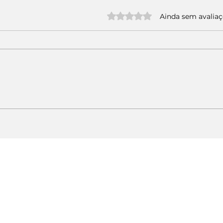
Avaliado com 0 de 5 estrelas.
Ainda sem avalia