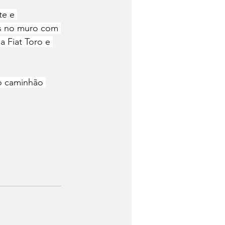
te e 
is no muro com 
 Fiat Toro e 
o caminhão 