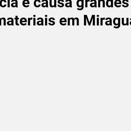
cia e causa grandes
ateriais em Miragu
de 5 estrelas.