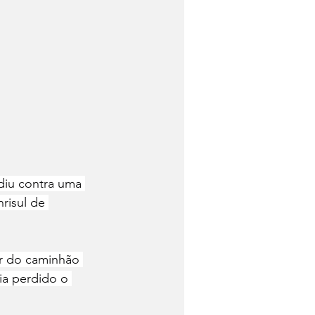
diu contra uma 
risul de 
r do caminhão 
ia perdido o 