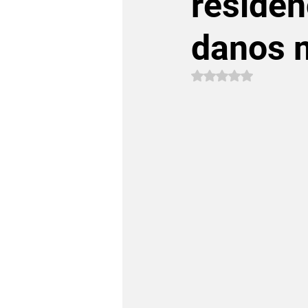
residên
danos m
Avaliado com NaN 