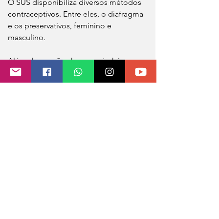
O SUS disponibiliza diversos métodos 
contraceptivos. Entre eles, o diafragma 
e os preservativos, feminino e 
masculino.
Além das opções hormonais, há 
também o chamado DIU de cobre, 
dispositivo intrauterino em forma de T, 
colocado dentro do útero, que libera 
uma pequena quantidade de cobre 
para impedir que os espermatozoides 
fertilizem os óvulos.
O DIU é considerado um contraceptivo 
de longa duração, podendo 
permanecer por até 10 anos no útero.
Fonte: Agência Brasil
Foto: reprodução