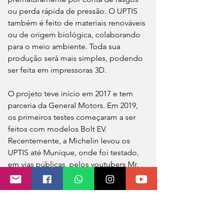
ou perda rápida de pressão. O UPTIS 
também é feito de materiais renováveis 
ou de origem biológica, colaborando 
para o meio ambiente. Toda sua 
produção será mais simples, podendo 
ser feita em impressoras 3D.
O projeto teve início em 2017 e tem 
parceria da General Motors. Em 2019, 
os primeiros testes começaram a ser 
feitos com modelos Bolt EV. 
Recentemente, a Michelin levou os 
UPTIS até Munique, onde foi testado, 
em vias públicas, pelos youtubers Mr. 
JWW e Gercollector em um e-Mini.
O feedback foi positivo. Gercollector 
elogiou dizendo que o “conforto é 