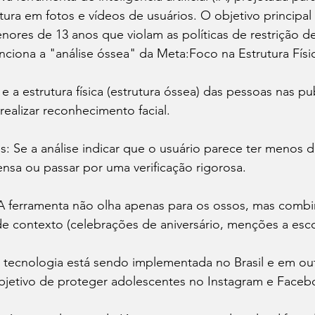
tura em fotos e vídeos de usuários. O objetivo principal é
enores de 13 anos que violam as políticas de restrição d
ciona a "análise óssea" da Meta:Foco na Estrutura Físic
 e a estrutura física (estrutura óssea) das pessoas nas pu
realizar reconhecimento facial. 
 Se a análise indicar que o usuário parece ter menos d
nsa ou passar por uma verificação rigorosa.
A ferramenta não olha apenas para os ossos, mas combin
de contexto (celebrações de aniversário, menções a escol
tecnologia está sendo implementada no Brasil e em out
etivo de proteger adolescentes no Instagram e Faceb