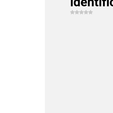
identif
Avaliado com NaN 