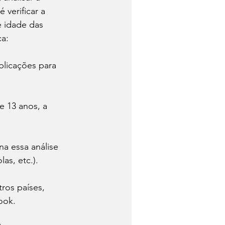
 verificar a 
e idade das 
a: 
blicações para 
e 13 anos, a 
a essa análise 
as, etc.).
ros países, 
ook.