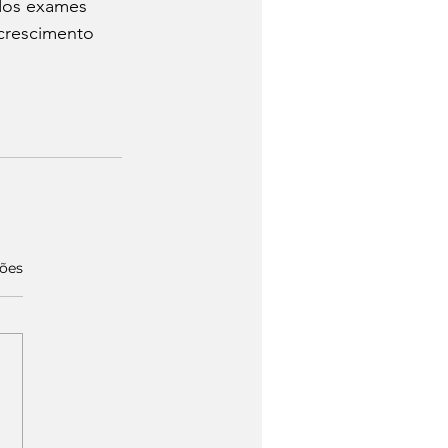
 dos exames 
crescimento 
ções